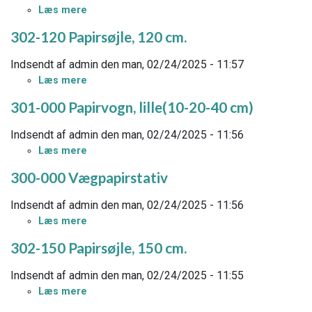
Læs mere
om
20-
304-
40-
302-120 Papirsøjle, 120 cm.
000
60
Papirvogn,
cm
Indsendt af
admin
den
man, 02/24/2025 - 11:57
stor
Læs mere
om
302-
301-000 Papirvogn, lille(10-20-40 cm)
120
Papirsøjle,
Indsendt af
admin
den
man, 02/24/2025 - 11:56
120
Læs mere
om
cm.
301-
300-000 Vægpapirstativ
000
Papirvogn,
Indsendt af
admin
den
man, 02/24/2025 - 11:56
lille(10-
Læs mere
om
20-
300-
40
302-150 Papirsøjle, 150 cm.
000
cm)
Vægpapirstativ
Indsendt af
admin
den
man, 02/24/2025 - 11:55
Læs mere
om
302-