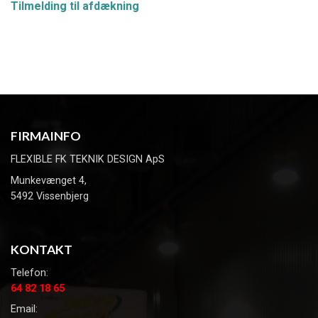
Tilmelding til afdækning
150
Papirsøjle,
150
cm.
FIRMAINFO
FLEXIBLE FK TEKNIK DESIGN ApS
Munkevænget 4,
5492 Vissenbjerg
KONTAKT
Telefon:
64 82 18 65
Email: