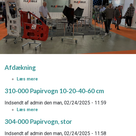
Afdækning
Læs mere
om
Afdækning
310-000 Papirvogn 10-20-40-60 cm
Indsendt af
admin
den
man, 02/24/2025 - 11:59
Læs mere
om
310-
304-000 Papirvogn, stor
000
Papirvogn
Indsendt af
admin
den
man, 02/24/2025 - 11:58
10-